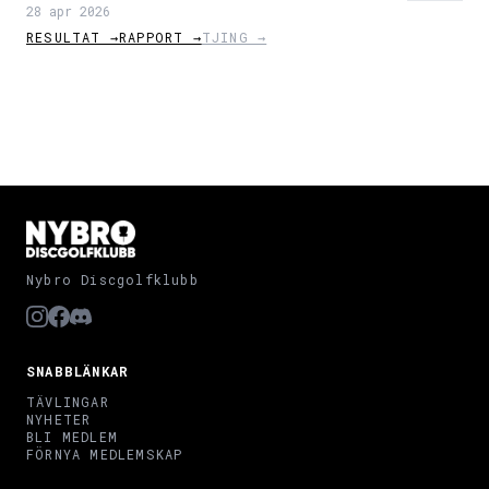
28 apr 2026
RESULTAT →
RAPPORT →
TJING →
Nybro Discgolfklubb
SNABBLÄNKAR
TÄVLINGAR
NYHETER
BLI MEDLEM
FÖRNYA MEDLEMSKAP