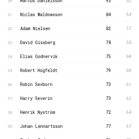
Marcus Danielsson
93
52
30
Niclas Waldowsson
84
54
31
Adam Nielsen
82
57
32
David Gissberg
78
58
33
Elias Godnervik
75
60
34
Robert Högfeldt
79
60
34
Robin Sevborn
73
61
36
Harry Severin
73
62
37
Henrik Nyström
72
64
38
Johan Lennartsson
77
67
39