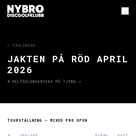
← TÄVLINGAR
JAKTEN PÅ RÖD APRIL
2026
4 DELTÄVLINGAR
VISA PÅ TJING →
TOURSTÄLLNING — MIXED PRO OPEN
#
SPELARE
POÄNG
KAST