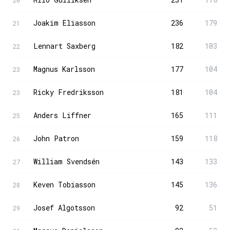
20
Joakim Eliasson
236
179
21
Lennart Saxberg
182
103
22
Magnus Karlsson
177
104
23
Ricky Fredriksson
181
104
23
Anders Liffner
165
111
25
John Patron
159
118
26
William Svendsén
143
133
27
Keven Tobiasson
145
136
28
Josef Algotsson
92
51
29