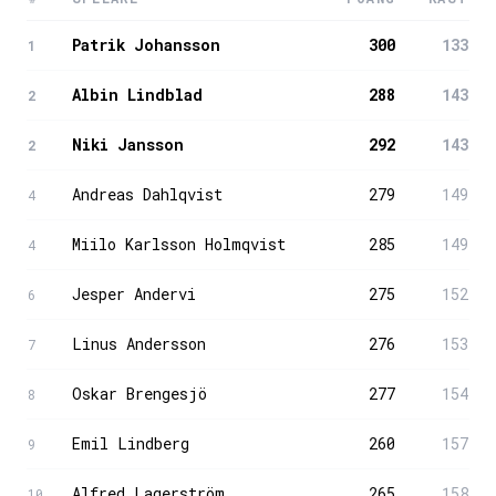
Patrik Johansson
300
133
1
Albin Lindblad
288
143
2
Niki Jansson
292
143
2
Andreas Dahlqvist
279
149
4
Miilo Karlsson Holmqvist
285
149
4
Jesper Andervi
275
152
6
Linus Andersson
276
153
7
Oskar Brengesjö
277
154
8
Emil Lindberg
260
157
9
Alfred Lagerström
265
158
10