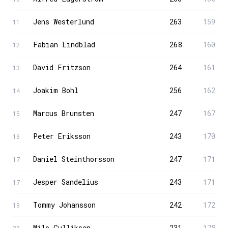
Jens Westerlund
263
159
11
Fabian Lindblad
268
160
12
David Fritzson
264
161
13
Joakim Bohl
256
162
14
Marcus Brunsten
247
167
15
Peter Eriksson
243
170
16
Daniel Steinthorsson
247
171
17
Jesper Sandelius
243
171
17
Tommy Johansson
242
172
19
Milo Gulliksen
231
178