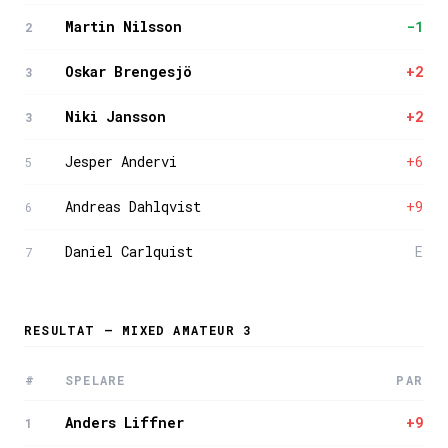
Martin Nilsson
-1
2
Oskar Brengesjö
+2
3
Niki Jansson
+2
3
Jesper Andervi
+6
5
Andreas Dahlqvist
+9
6
Daniel Carlquist
E
7
RESULTAT — MIXED AMATEUR 3
#
SPELARE
PAR
Anders Liffner
+9
1