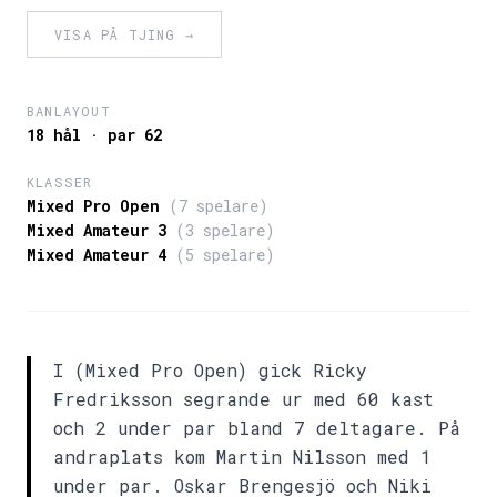
VISA PÅ TJING →
BANLAYOUT
18 hål · par 62
KLASSER
Mixed Pro Open
(7 spelare)
Mixed Amateur 3
(3 spelare)
Mixed Amateur 4
(5 spelare)
I (Mixed Pro Open) gick Ricky
Fredriksson segrande ur med 60 kast
och 2 under par bland 7 deltagare. På
andraplats kom Martin Nilsson med 1
under par. Oskar Brengesjö och Niki