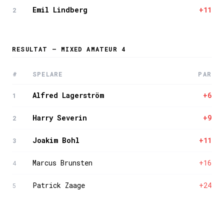
Emil Lindberg
+11
2
RESULTAT — MIXED AMATEUR 4
#
SPELARE
PAR
Alfred Lagerström
+6
1
Harry Severin
+9
2
Joakim Bohl
+11
3
Marcus Brunsten
+16
4
Patrick Zaage
+24
5