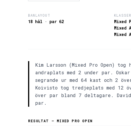
BANLAYOUT
KLASSE
18 hål · par 62
Mixed 
Mixed 
Mixed 
Kim Larsson (Mixed Pro Open) tog 
andraplats med 2 under par. Oskar
segrande ur med 64 kast och 2 öve
Koivisto tog tredjeplats med 12 ö
över par bland 7 deltagare. David
par.
RESULTAT — MIXED PRO OPEN