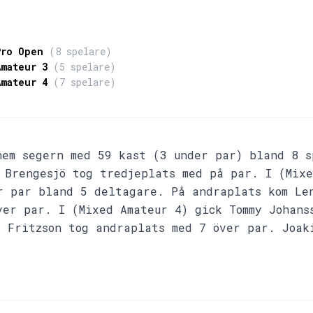
R
Pro Open
(8 spelare)
Amateur 3
(5 spelare)
Amateur 4
(7 spelare)
hem segern med 59 kast (3 under par) bland 8 
 Brengesjö tog tredjeplats med på par. I (Mixe
r par bland 5 deltagare. På andraplats kom Le
ver par. I (Mixed Amateur 4) gick Tommy Johans
 Fritzson tog andraplats med 7 över par. Joak