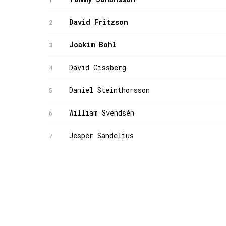
David Fritzson
2
Joakim Bohl
3
David Gissberg
4
Daniel Steinthorsson
5
William Svendsén
6
Jesper Sandelius
7