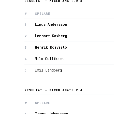
RESULTAT — MIXED AMATEUR 3
#
SPELARE
Linus Andersson
1
Lennart Saxberg
2
Henrik Koivisto
3
Milo Gulliksen
4
Emil Lindberg
5
RESULTAT — MIXED AMATEUR 4
#
SPELARE
Tommy Johansson
1