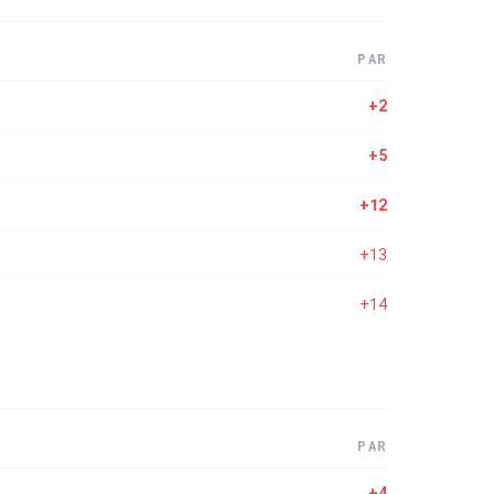
PAR
+2
+5
+12
+13
+14
PAR
+4