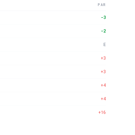
PAR
-3
-2
E
+3
+3
+4
+4
+16