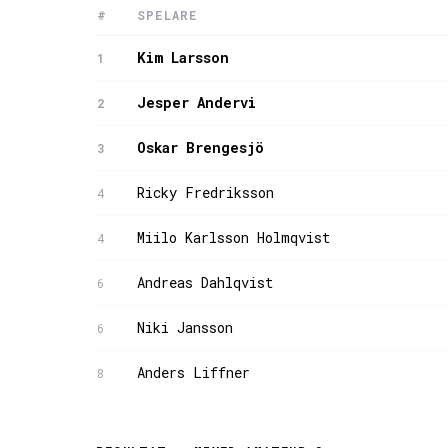
#
SPELARE
Kim Larsson
1
Jesper Andervi
2
Oskar Brengesjö
3
Ricky Fredriksson
4
Miilo Karlsson Holmqvist
4
Andreas Dahlqvist
6
Niki Jansson
6
Anders Liffner
8