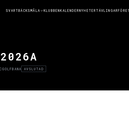
SVARTBÄCKSMÅLA
KLUBBEN
KALENDER
NYHETER
TÄVLINGAR
FÖRE
 2026A
CGOLFBANA
AVSLUTAD