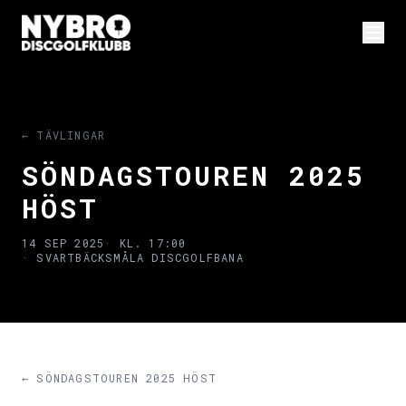
← TÄVLINGAR
SÖNDAGSTOUREN 2025
HÖST
14 SEP 2025
· KL. 17:00
· SVARTBÄCKSMÅLA DISCGOLFBANA
← SÖNDAGSTOUREN 2025 HÖST