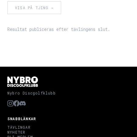
VISA PÅ TJING →
Resultat publiceras efter tävlingens slut.
Nybro Discgolfklubb
SNABBLÄNKAR
TÄVLINGAR
NYHETER