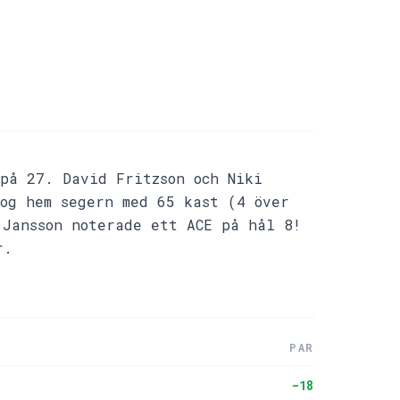
på 27. David Fritzson och Niki
og hem segern med 65 kast (4 över
 Jansson noterade ett ACE på hål 8!
r.
PAR
-18