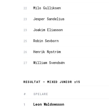
Milo Gulliksen
22
Jesper Sandelius
23
Joakim Eliasson
23
Robin Sevborn
25
Henrik Nyström
26
William Svendsén
27
RESULTAT — MIXED JUNIOR ≤15
#
SPELARE
Leon Waldowsson
1