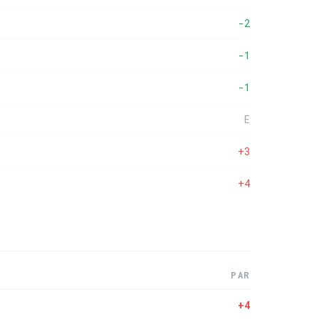
-2
-1
-1
E
+3
+4
PAR
+4