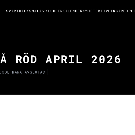
SVARTBÄCKSMÅLA
KLUBBEN
KALENDER
NYHETER
TÄVLINGAR
FÖRE
PÅ RÖD APRIL 2026
CGOLFBANA
AVSLUTAD