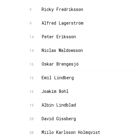
Ricky Fredriksson
9
Alfred Lagerström
9
Peter Eriksson
14
Niclas Waldowsson
14
Oskar Brengesjö
16
Emil Lindberg
16
Joakim Bohl
16
Albin Lindblad
19
David Gissberg
20
Miilo Karlsson Holmqvist
20