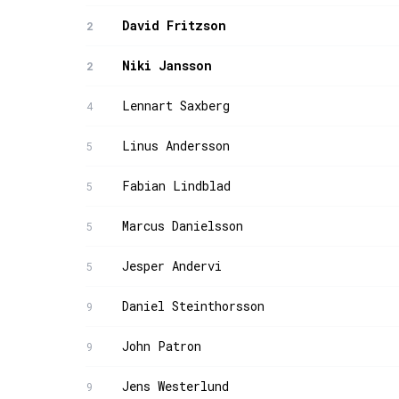
David Fritzson
2
Niki Jansson
2
Lennart Saxberg
4
Linus Andersson
5
Fabian Lindblad
5
Marcus Danielsson
5
Jesper Andervi
5
Daniel Steinthorsson
9
John Patron
9
Jens Westerlund
9