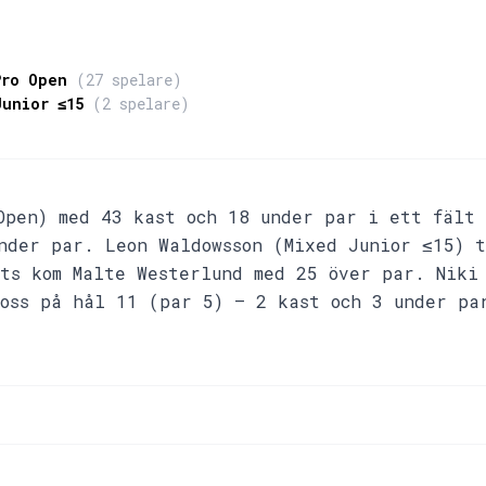
R
Pro Open
(27 spelare)
Junior ≤15
(2 spelare)
Open) med 43 kast och 18 under par i ett fält 
nder par. Leon Waldowsson (Mixed Junior ≤15) t
ts kom Malte Westerlund med 25 över par. Niki
oss på hål 11 (par 5) — 2 kast och 3 under pa