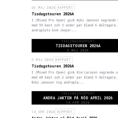
26 MAJ 2026
RAPPORT
Tisdagstouren 2026A
I (Mixed Pro Open) gick Niki Jansson segrande 
med 59 kast och 3 under par bland 6 deltagare.
andraplats kom Jesper...
TÄVLINGSRAPPORT
TISDAGSTOUREN 2026A
5 MAJ 2026
5 MAJ 2026
RAPPORT
Tisdagstouren 2026A
I (Mixed Pro Open) gick Kim Larsson segrande u
med 60 kast och 2 under par bland 9 deltagare.
Niki Jansson tog andrapla...
TÄVLINGSRAPPORT
ANDRA JAKTEN PÅ RÖD APRIL 2026
14 APR 2026
14 APR 2026
RAPPORT