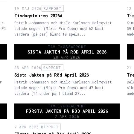
19 MAJ 2026
RAPPORT
12
Tisdagstouren 2026A
Ti
ur
Patrik Johansson och Miilo Karlsson Holmqvist
Kim
 På
delade segern (Mixed Pro Open) med 62 kast
59 
vardera (på par) bland 10 spela...
And
TÄVLINGSRAPPORT
SISTA JAKTEN PÅ RÖD APRIL 2026
28 APR 2026
28 APR 2026
RAPPORT
21
Sista Jakten på Röd April 2026
Tr
r
Patrik Johansson och Miilo Karlsson Holmqvist
Del
delade segern (Mixed Pro Open) med 47 kast
Alb
vardera (14 under par) bland 27...
und
TÄVLINGSRAPPORT
FÖRSTA JAKTEN PÅ RÖD APRIL 2026
7 APR 2026
7 APR 2026
RAPPORT