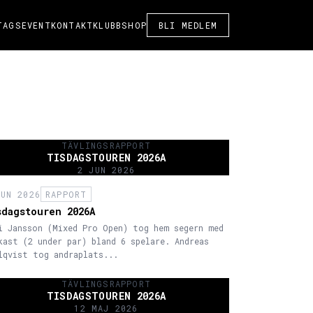
TAGSEVENT
KONTAKT
KLUBBSHOP
BLI MEDLEM
TÄVLINGSRAPPORT
TISDAGSTOUREN 2026A
2 JUN 2026
JUN 2026
RAPPORT
sdagstouren 2026A
i Jansson (Mixed Pro Open) tog hem segern med
kast (2 under par) bland 6 spelare. Andreas
lqvist tog andraplats...
TÄVLINGSRAPPORT
TISDAGSTOUREN 2026A
12 MAJ 2026