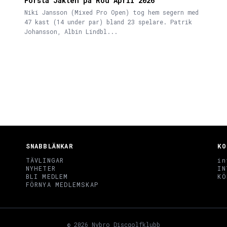
Första Jakten på Röd April 2026
Niki Jansson (Mixed Pro Open) tog hem segern med
47 kast (14 under par) bland 23 spelare. Patrik
Johansson, Albin Lindbl...
SNABBLÄNKAR
KO
TÄVLINGAR
in
NYHETER
IN
BLI MEDLEM
KÖ
FÖRNYA MEDLEMSKAP
© 2026 Nybro Discgolfklubb