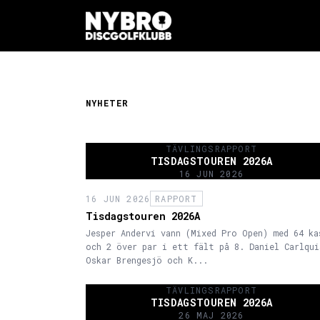
NYHETER
TÄVLINGSRAPPORT
TISDAGSTOUREN 2026A
16 JUN 2026
16 JUN 2026
RAPPORT
Tisdagstouren 2026A
Jesper Andervi vann (Mixed Pro Open) med 64 ka
och 2 över par i ett fält på 8. Daniel Carlqui
Oskar Brengesjö och K...
TÄVLINGSRAPPORT
TISDAGSTOUREN 2026A
26 MAJ 2026