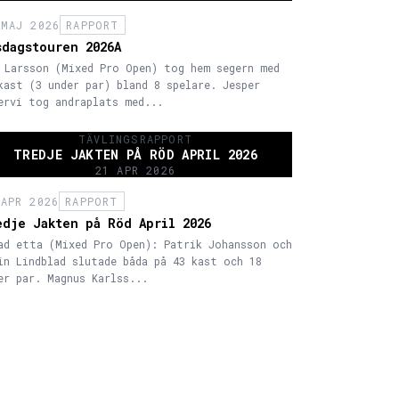
 MAJ 2026
RAPPORT
sdagstouren 2026A
 Larsson (Mixed Pro Open) tog hem segern med
kast (3 under par) bland 8 spelare. Jesper
ervi tog andraplats med...
TÄVLINGSRAPPORT
TREDJE JAKTEN PÅ RÖD APRIL 2026
21 APR 2026
 APR 2026
RAPPORT
edje Jakten på Röd April 2026
ad etta (Mixed Pro Open): Patrik Johansson och
in Lindblad slutade båda på 43 kast och 18
er par. Magnus Karlss...