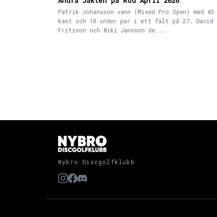
Andra Jakten på Röd April 2026
Patrik Johansson vann (Mixed Pro Open) med 43
kast och 18 under par i ett fält på 27. David
Fritzson och Niki Jansson de...
Nybro Discgolfklubb