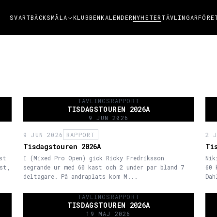
NYHETER
SVARTBÄCKSMÅLA
KLUBBEN
KALENDER
TÄVLINGAR
FÖRE
TÄVLINGSRAPPORT
TISDAGSTOUREN 2026A
9 JUN 2026
9 JUN 2026
RAPPORT
2 
Tisdagstouren 2026A
Ti
st
I (Mixed Pro Open) gick Ricky Fredriksson
Nik
st,
segrande ur med 60 kast och 2 under par bland 7
60 
deltagare. På andraplats kom M...
Dah
TÄVLINGSRAPPORT
TISDAGSTOUREN 2026A
19 MAJ 2026