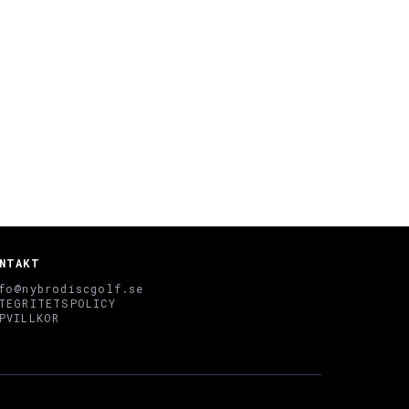
NTAKT
fo@nybrodiscgolf.se
TEGRITETSPOLICY
PVILLKOR