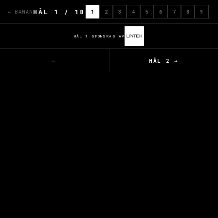
HÅL 1 / 18
← BANAN
1
2
3
4
5
6
7
8
9
1
HÅL 1 SPONSRAS AV
←
HÅL 2 →